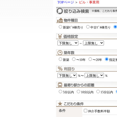
TOPページ
＞
ビル・事業用
※価格、こだわり条
新築ﾋﾞﾙ棟売り
中古ﾋﾞﾙ棟売り
～
新築
〜10年
〜20年
指定
％〜
％
5分以内
10分以内
15分以内
条件
仲介手数料半額