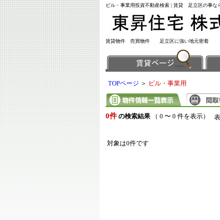
ビル・事業用投資不動産検索 | 賃貸 足立区の事
賃貸物件 売買物件 足立区に強い地元密着
TOPページ
＞
ビル・事業用
0件
の検索結果
（ 0 〜 0 件を表示）
対象は0件です