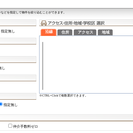
件などを指定して物件を絞り込むことができます。
指定無し
沿線
住所
アクセス
地域
無し
※CTRL+Clickで複数選択できます。
指定無し
仲介手数料ゼロ