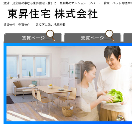
賃貸 足立区の事なら東昇住宅（株）に！西新井のマンション アパート 貸家 ペット可物件
賃貸物件 売買物件 足立区に強い地元密着