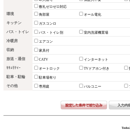
敷礼ゼロゼロ対応
環境
角部屋
オール電化
キッチン
ガスコンロ
バス・トイレ
バス・トイレ別
室内洗濯機置場
冷暖房
エアコン
収納
家具付
放送・通信
CATV
インターネット
ｾｷｭﾘﾃｨｰ
オートロック
TVドアホン付き
駐車・駐輪
駐車場有り
その他
専用庭
バルコニー
ToshoJ