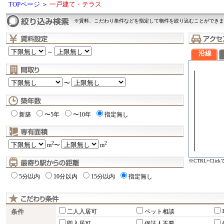
TOPページ
＞
一戸建て・テラス
※賃料、こだわり条件などを指定して物件を絞り込むことができま
～
沿線
〜
新築
〜5年
〜10年
指定無し
2
2
m
〜
m
※CTRL+Cli
5分以内
10分以内
15分以内
指定無し
条件
二人入居可
ペット相談
即入居可
保証人不要