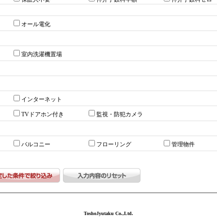
オール電化
室内洗濯機置場
インターネット
TVドアホン付き
監視・防犯カメラ
バルコニー
フローリング
管理物件
ToshoJyutaku Co.,Ltd.