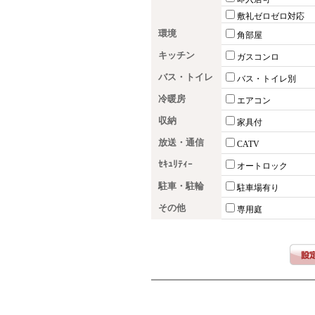
敷礼ゼロゼロ対応
環境
角部屋
キッチン
ガスコンロ
バス・トイレ
バス・トイレ別
冷暖房
エアコン
収納
家具付
放送・通信
CATV
ｾｷｭﾘﾃｨｰ
オートロック
駐車・駐輪
駐車場有り
その他
専用庭