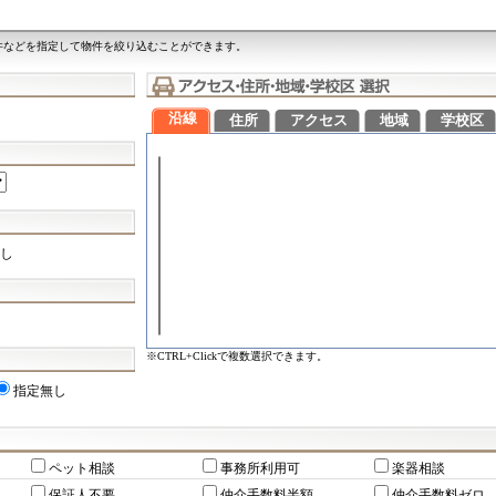
件などを指定して物件を絞り込むことができます。
沿線
住所
アクセス
地域
学校区
し
※CTRL+Clickで複数選択できます。
指定無し
ペット相談
事務所利用可
楽器相談
保証人不要
仲介手数料半額
仲介手数料ゼロ