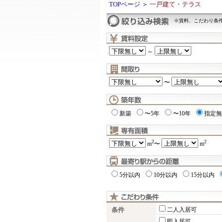
TOPページ
＞
一戸建て・テラス
※賃料、こだわり条
～
〜
新築
〜5年
〜10年
指定無
2
2
m
〜
m
5分以内
10分以内
15分以内
条件
二人入居可
即入居可