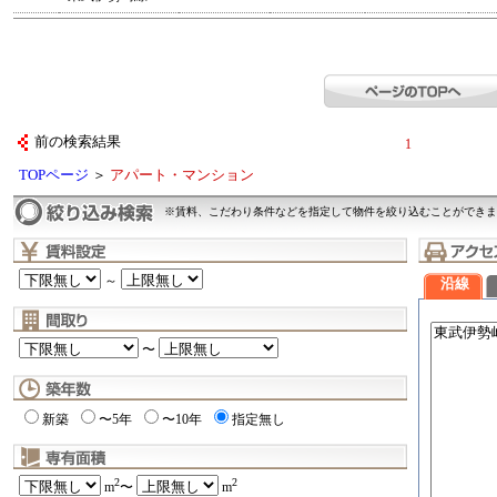
前の検索結果
1
TOPページ
＞
アパート・マンション
※賃料、こだわり条件などを指定して物件を絞り込むことができま
～
沿線
〜
新築
〜5年
〜10年
指定無し
2
2
m
〜
m