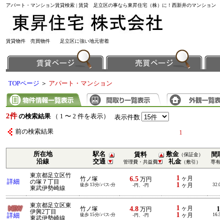
アパート・マンション賃貸検索 | 賃貸 足立区の事なら東昇住宅（株）に！西新井のマンション
賃貸物件 売買物件 足立区に強い地元密着
TOPページ
＞
アパート・マンション
2件
の検索結果
（ 1 〜 2 件を表示）
表示件数
前の検索結果
1
所在地
駅名
敷金
賃料
間
（保証金）
沿線
交通
礼金
管理費・共益費
（敷引）
専
東京都足立区竹
1
6.5
ヶ月
竹ノ塚
万円
詳細
の塚７丁目
1
徒歩 13分/バス-分
ヶ月
32.
-円、-円
東武伊勢崎線
東京都足立区東
1
4.8
ヶ月
竹ノ塚
万円
伊興2丁目
1
詳細
徒歩 15分/バス-分
ヶ月
16.
-円、-円
東武伊勢崎線