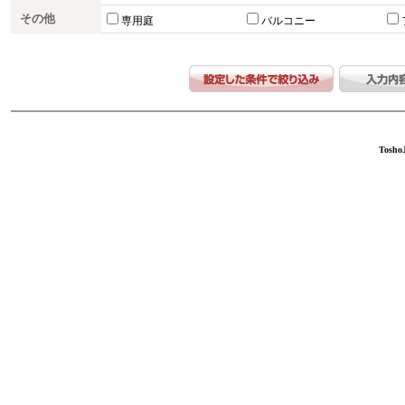
その他
専用庭
バルコニー
ToshoJ