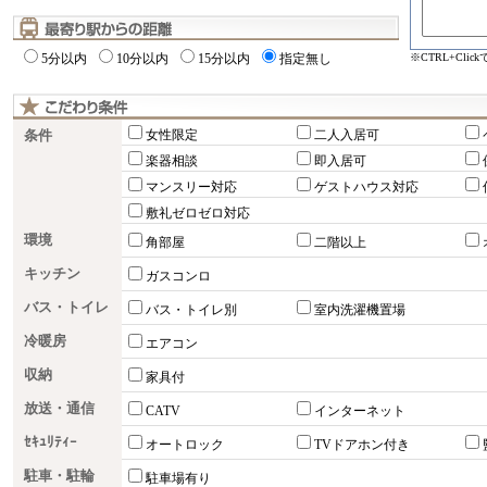
※CTRL+Cli
5分以内
10分以内
15分以内
指定無し
条件
女性限定
二人入居可
楽器相談
即入居可
マンスリー対応
ゲストハウス対応
敷礼ゼロゼロ対応
環境
角部屋
二階以上
キッチン
ガスコンロ
バス・トイレ
バス・トイレ別
室内洗濯機置場
冷暖房
エアコン
収納
家具付
放送・通信
CATV
インターネット
ｾｷｭﾘﾃｨｰ
オートロック
TVドアホン付き
駐車・駐輪
駐車場有り