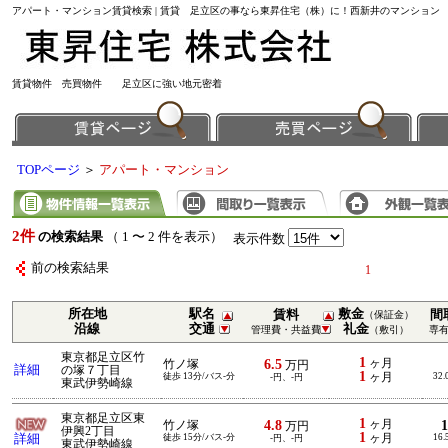
アパート・マンション賃貸検索 | 賃貸 足立区の事なら東昇住宅（株）に！西新井のマンション
賃貸物件 売買物件 足立区に強い地元密着
TOPページ
＞
アパート・マンション
2件
の検索結果
（ 1 〜 2 件を表示）
表示件数
前の検索結果
1
所在地
駅名
敷金
賃料
間
（保証金）
沿線
交通
礼金
管理費・共益費
（敷引）
専
東京都足立区竹
1
6.5
ヶ月
竹ノ塚
万円
詳細
の塚７丁目
1
徒歩 13分/バス-分
ヶ月
32.
-円、-円
東武伊勢崎線
東京都足立区東
1
4.8
ヶ月
竹ノ塚
万円
伊興2丁目
1
詳細
徒歩 15分/バス-分
ヶ月
16.
-円、-円
東武伊勢崎線