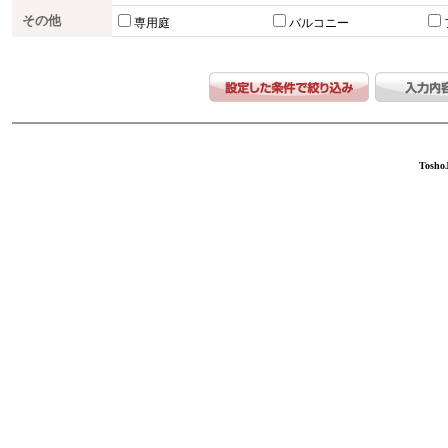
その他
専用庭
バルコニー
ToshoJ