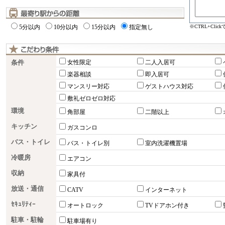
※CTRL+Cli
5分以内
10分以内
15分以内
指定無し
条件
女性限定
二人入居可
楽器相談
即入居可
マンスリー対応
ゲストハウス対応
敷礼ゼロゼロ対応
環境
角部屋
二階以上
キッチン
ガスコンロ
バス・トイレ
バス・トイレ別
室内洗濯機置場
冷暖房
エアコン
収納
家具付
放送・通信
CATV
インターネット
ｾｷｭﾘﾃｨｰ
オートロック
TVドアホン付き
駐車・駐輪
駐車場有り