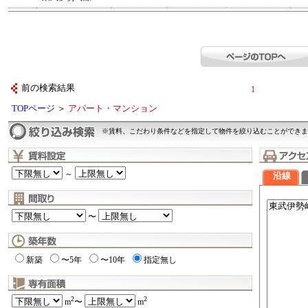
前の検索結果
1
TOPページ
＞
アパート・マンション
※賃料、こだわり条件などを指定して物件を絞り込むことができま
～
沿線
〜
新築
〜5年
〜10年
指定無し
2
2
m
〜
m