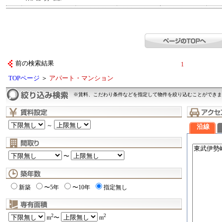
前の検索結果
1
TOPページ
＞
アパート・マンション
※賃料、こだわり条件などを指定して物件を絞り込むことができま
～
沿線
〜
新築
〜5年
〜10年
指定無し
2
2
m
〜
m