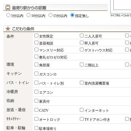
※CTRL+Cli
5分以内
10分以内
15分以内
指定無し
条件
女性限定
二人入居可
楽器相談
即入居可
マンスリー対応
ゲストハウス対応
敷礼ゼロゼロ対応
環境
角部屋
二階以上
キッチン
ガスコンロ
バス・トイレ
バス・トイレ別
室内洗濯機置場
冷暖房
エアコン
収納
家具付
放送・通信
CATV
インターネット
ｾｷｭﾘﾃｨｰ
オートロック
TVドアホン付き
駐車・駐輪
駐車場有り