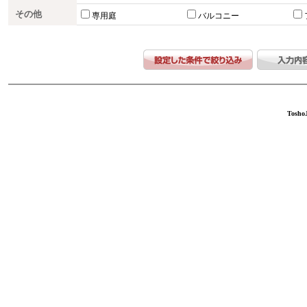
その他
専用庭
バルコニー
ToshoJ