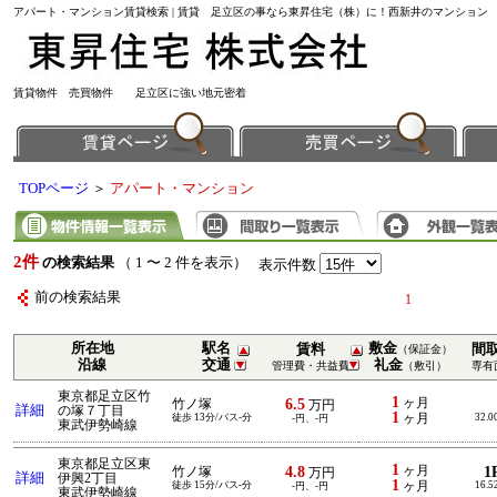
アパート・マンション賃貸検索 | 賃貸 足立区の事なら東昇住宅（株）に！西新井のマンション
賃貸物件 売買物件 足立区に強い地元密着
TOPページ
＞
アパート・マンション
2件
の検索結果
（ 1 〜 2 件を表示）
表示件数
前の検索結果
1
所在地
駅名
敷金
賃料
間
（保証金）
沿線
交通
礼金
管理費・共益費
（敷引）
専有
東京都足立区竹
1
6.5
ヶ月
竹ノ塚
万円
詳細
の塚７丁目
1
徒歩 13分/バス-分
ヶ月
32.0
-円、-円
東武伊勢崎線
東京都足立区東
1
4.8
ヶ月
1
竹ノ塚
万円
詳細
伊興2丁目
1
徒歩 15分/バス-分
ヶ月
16.5
-円、-円
東武伊勢崎線