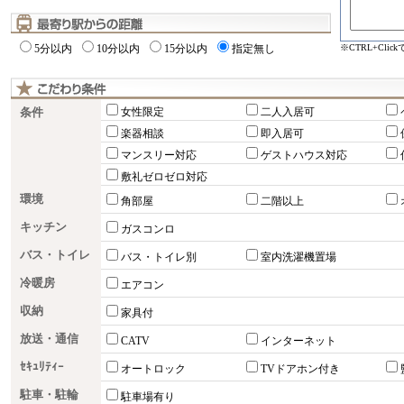
※CTRL+Cli
5分以内
10分以内
15分以内
指定無し
条件
女性限定
二人入居可
楽器相談
即入居可
マンスリー対応
ゲストハウス対応
敷礼ゼロゼロ対応
環境
角部屋
二階以上
キッチン
ガスコンロ
バス・トイレ
バス・トイレ別
室内洗濯機置場
冷暖房
エアコン
収納
家具付
放送・通信
CATV
インターネット
ｾｷｭﾘﾃｨｰ
オートロック
TVドアホン付き
駐車・駐輪
駐車場有り