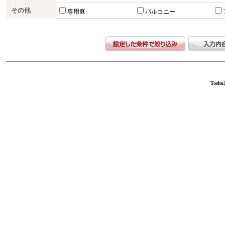
その他
専用庭
バルコニー
ToshoJ