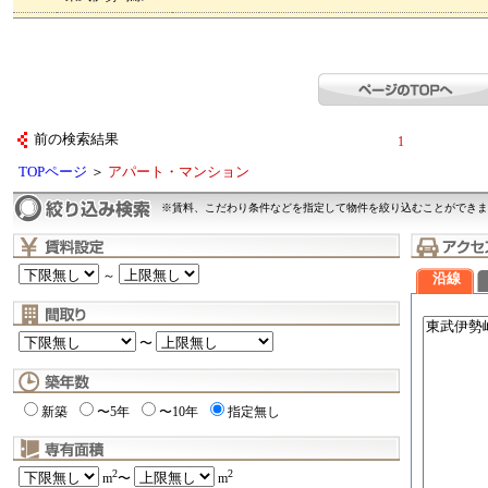
前の検索結果
1
TOPページ
＞
アパート・マンション
※賃料、こだわり条件などを指定して物件を絞り込むことができま
～
沿線
〜
新築
〜5年
〜10年
指定無し
2
2
m
〜
m