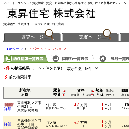
アパート・マンション賃貸検索 | 賃貸 足立区の事なら東昇住宅（株）に！西新井のマンション
賃貸物件 売買物件 足立区に強い地元密着
TOPページ
＞
アパート・マンション
2件
の検索結果
（ 1 〜 2 件を表示）
表示件数
前の検索結果
1
所在地
駅名
敷金
賃料
間取
（保証金）
沿線
交通
礼金
管理費・共益費
（敷引）
専有
東京都足立区東
1
4.8
ヶ月
1
竹ノ塚
万円
伊興2丁目
1
詳細
徒歩 15分/バス-分
ヶ月
16.5
-円、-円
東武伊勢崎線
東京都足立区竹
1
6.5
ヶ月
竹ノ塚
万円
詳細
の塚７丁目
1
徒歩 13分/バス-分
ヶ月
32.0
-円、-円
東武伊勢崎線