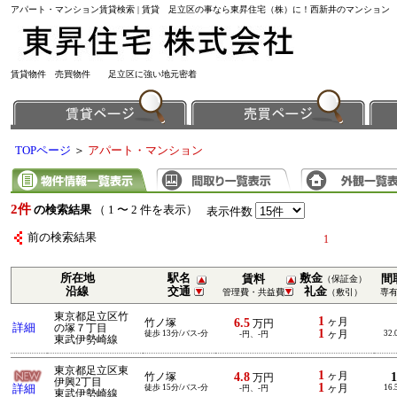
アパート・マンション賃貸検索 | 賃貸 足立区の事なら東昇住宅（株）に！西新井のマンション
賃貸物件 売買物件 足立区に強い地元密着
TOPページ
＞
アパート・マンション
2件
の検索結果
（ 1 〜 2 件を表示）
表示件数
前の検索結果
1
所在地
駅名
敷金
賃料
間
（保証金）
沿線
交通
礼金
管理費・共益費
（敷引）
専
東京都足立区竹
1
6.5
ヶ月
竹ノ塚
万円
詳細
の塚７丁目
1
徒歩 13分/バス-分
ヶ月
32.
-円、-円
東武伊勢崎線
東京都足立区東
1
4.8
ヶ月
竹ノ塚
万円
伊興2丁目
1
詳細
徒歩 15分/バス-分
ヶ月
16.
-円、-円
東武伊勢崎線