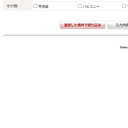
その他
専用庭
バルコニー
ToshoJ