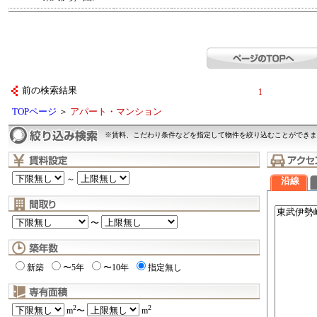
前の検索結果
1
TOPページ
＞
アパート・マンション
※賃料、こだわり条件などを指定して物件を絞り込むことができま
～
沿線
〜
新築
〜5年
〜10年
指定無し
2
2
m
〜
m