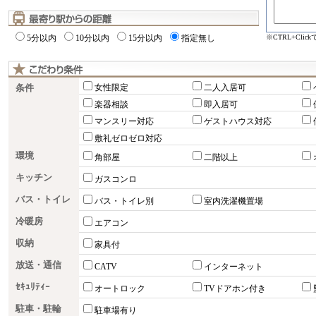
※CTRL+Cli
5分以内
10分以内
15分以内
指定無し
条件
女性限定
二人入居可
楽器相談
即入居可
マンスリー対応
ゲストハウス対応
敷礼ゼロゼロ対応
環境
角部屋
二階以上
キッチン
ガスコンロ
バス・トイレ
バス・トイレ別
室内洗濯機置場
冷暖房
エアコン
収納
家具付
放送・通信
CATV
インターネット
ｾｷｭﾘﾃｨｰ
オートロック
TVドアホン付き
駐車・駐輪
駐車場有り