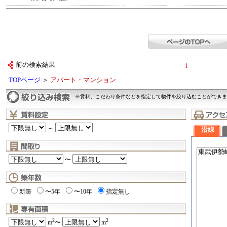
前の検索結果
1
TOPページ
＞
アパート・マンション
※賃料、こだわり条件などを指定して物件を絞り込むことができま
～
沿線
〜
新築
〜5年
〜10年
指定無し
2
2
m
〜
m