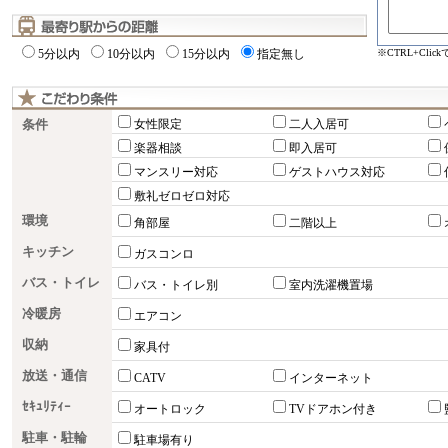
※CTRL+Cli
5分以内
10分以内
15分以内
指定無し
条件
女性限定
二人入居可
楽器相談
即入居可
マンスリー対応
ゲストハウス対応
敷礼ゼロゼロ対応
環境
角部屋
二階以上
キッチン
ガスコンロ
バス・トイレ
バス・トイレ別
室内洗濯機置場
冷暖房
エアコン
収納
家具付
放送・通信
CATV
インターネット
ｾｷｭﾘﾃｨｰ
オートロック
TVドアホン付き
駐車・駐輪
駐車場有り