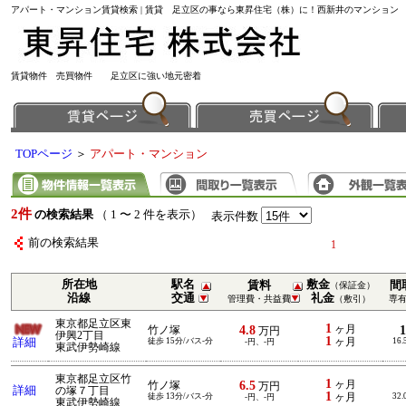
アパート・マンション賃貸検索 | 賃貸 足立区の事なら東昇住宅（株）に！西新井のマンション
賃貸物件 売買物件 足立区に強い地元密着
TOPページ
＞
アパート・マンション
2件
の検索結果
（ 1 〜 2 件を表示）
表示件数
前の検索結果
1
所在地
駅名
敷金
賃料
間
（保証金）
沿線
交通
礼金
管理費・共益費
（敷引）
専
東京都足立区東
1
4.8
ヶ月
竹ノ塚
万円
伊興2丁目
1
詳細
徒歩 15分/バス-分
ヶ月
16.
-円、-円
東武伊勢崎線
東京都足立区竹
1
6.5
ヶ月
竹ノ塚
万円
詳細
の塚７丁目
1
徒歩 13分/バス-分
ヶ月
32.
-円、-円
東武伊勢崎線