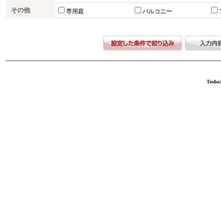
その他
専用庭
バルコニー
ToshoJ