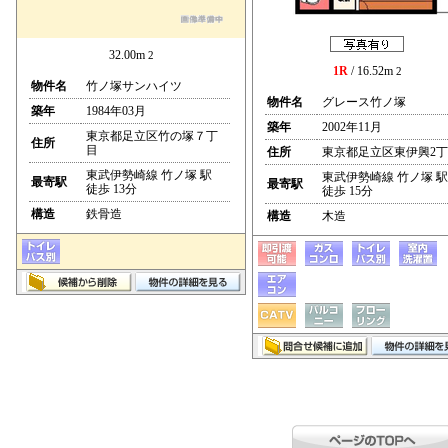
32.00m
2
1R
/ 16.52m
2
物件名
竹ノ塚サンハイツ
物件名
グレース竹ノ塚
築年
1984年03月
築年
2002年11月
東京都足立区竹の塚７丁
住所
目
住所
東京都足立区東伊興2
東武伊勢崎線 竹ノ塚 駅
東武伊勢崎線 竹ノ塚 駅
最寄駅
最寄駅
徒歩 13分
徒歩 15分
構造
鉄骨造
構造
木造