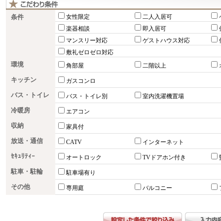
条件
女性限定
二人入居可
楽器相談
即入居可
マンスリー対応
ゲストハウス対応
敷礼ゼロゼロ対応
環境
角部屋
二階以上
キッチン
ガスコンロ
バス・トイレ
バス・トイレ別
室内洗濯機置場
冷暖房
エアコン
収納
家具付
放送・通信
CATV
インターネット
ｾｷｭﾘﾃｨｰ
オートロック
TVドアホン付き
駐車・駐輪
駐車場有り
その他
専用庭
バルコニー