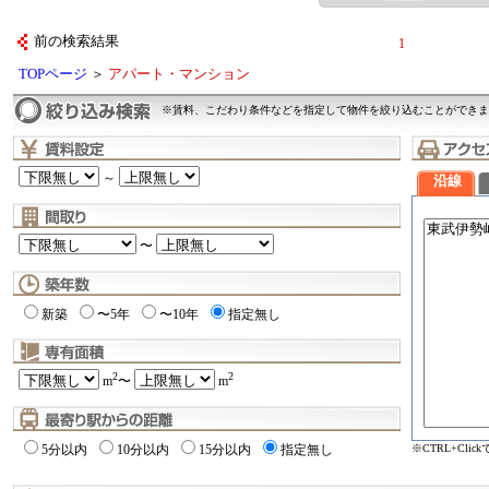
前の検索結果
1
TOPページ
＞
アパート・マンション
※賃料、こだわり条件などを指定して物件を絞り込むことができま
～
沿線
〜
新築
〜5年
〜10年
指定無し
2
2
m
〜
m
※CTRL+Cli
5分以内
10分以内
15分以内
指定無し