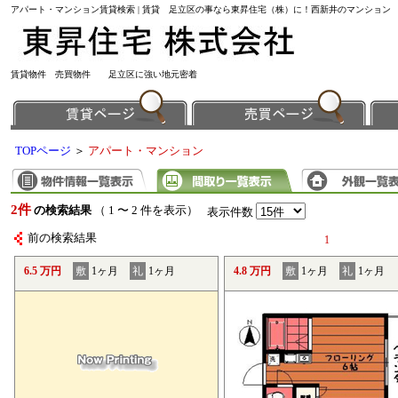
アパート・マンション賃貸検索 | 賃貸 足立区の事なら東昇住宅（株）に！西新井のマンション
賃貸物件 売買物件 足立区に強い地元密着
TOPページ
＞
アパート・マンション
2件
の検索結果
（ 1 〜 2 件を表示）
表示件数
前の検索結果
1
6.5 万円
敷
1ヶ月
礼
1ヶ月
4.8 万円
敷
1ヶ月
礼
1ヶ月