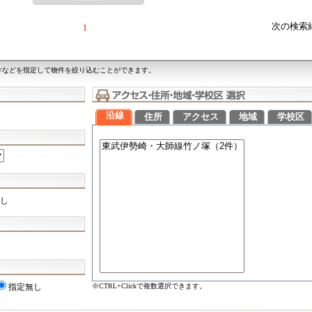
次の検索
1
件などを指定して物件を絞り込むことができます。
沿線
住所
アクセス
地域
学校区
し
※CTRL+Clickで複数選択できます。
指定無し