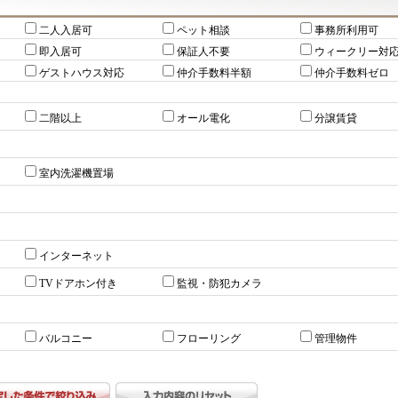
二人入居可
ペット相談
事務所利用可
即入居可
保証人不要
ウィークリー対
ゲストハウス対応
仲介手数料半額
仲介手数料ゼロ
二階以上
オール電化
分譲賃貸
室内洗濯機置場
インターネット
TVドアホン付き
監視・防犯カメラ
バルコニー
フローリング
管理物件