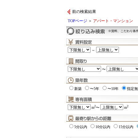
前の検索結果
TOPページ
＞
アパート・マンション
※賃料、こだわり条
～
〜
新築
〜5年
〜10年
指定無
2
2
m
〜
m
5分以内
10分以内
15分以内