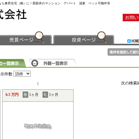
事なら東昇住宅（株）に！西新井のマンション アパート 貸家 ペット可物件等
表示件数
次の検索
1
6.5 万円
敷
1ヶ月
礼
1ヶ月