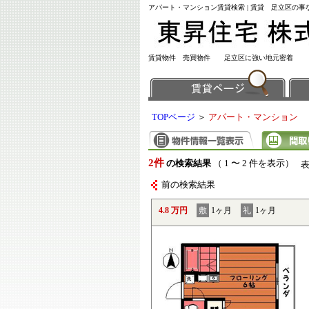
アパート・マンション賃貸検索 | 賃貸 足立区の
賃貸物件 売買物件 足立区に強い地元密着
TOPページ
＞
アパート・マンション
2件
の検索結果
（ 1 〜 2 件を表示）
前の検索結果
4.8 万円
敷
1ヶ月
礼
1ヶ月