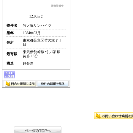
32.00m
2
物件名
竹ノ塚サンハイツ
築年
1984年03月
東京都足立区竹の塚７丁
住所
目
東武伊勢崎線 竹ノ塚 駅
最寄駅
徒歩 13分
構造
鉄骨造