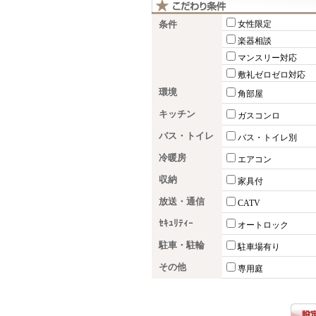
条件
女性限定
楽器相談
マンスリー対応
敷礼ゼロゼロ対応
環境
角部屋
キッチン
ガスコンロ
バス・トイレ
バス・トイレ別
冷暖房
エアコン
収納
家具付
放送・通信
CATV
ｾｷｭﾘﾃｨｰ
オートロック
駐車・駐輪
駐車場有り
その他
専用庭