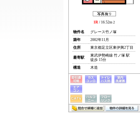
1R
/ 16.52m
2
物件名
グレース竹ノ塚
築年
2002年11月
住所
東京都足立区東伊興2丁目
東武伊勢崎線 竹ノ塚 駅
最寄駅
徒歩 15分
構造
木造