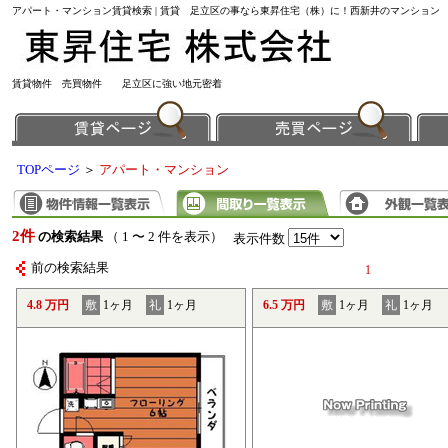
アパート・マンション賃貸検索 | 賃貸 足立区の事なら東昇住宅（株）に！西新井のマンション
賃貸物件 売買物件 足立区に強い地元密着
TOPページ
＞
アパート・マンション
2件
の検索結果
（ 1 〜 2 件を表示）
表示件数
前の検索結果
1
4.8 万円
敷
1ヶ月
礼
1ヶ月
6.5 万円
敷
1ヶ月
礼
1ヶ月