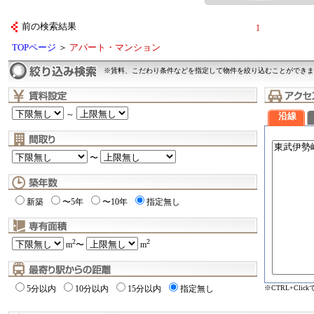
前の検索結果
1
TOPページ
＞
アパート・マンション
※賃料、こだわり条件などを指定して物件を絞り込むことができま
～
沿線
〜
新築
〜5年
〜10年
指定無し
2
2
m
〜
m
※CTRL+Cli
5分以内
10分以内
15分以内
指定無し