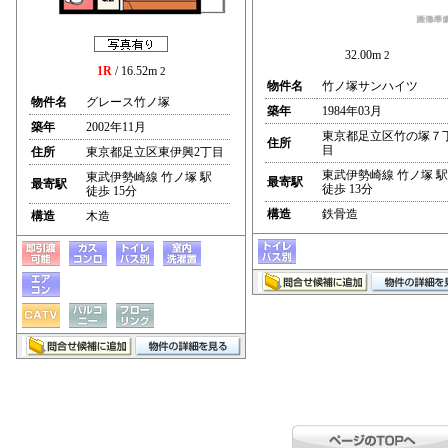
32.00m
2
1R
/ 16.52m
2
物件名
竹ノ塚サンハイツ
物件名
グレース竹ノ塚
築年
1984年03月
築年
2002年11月
東京都足立区竹の塚７
住所
目
住所
東京都足立区東伊興2丁目
東武伊勢崎線 竹ノ塚 駅
東武伊勢崎線 竹ノ塚 駅
最寄駅
最寄駅
徒歩 13分
徒歩 15分
構造
鉄骨造
構造
木造