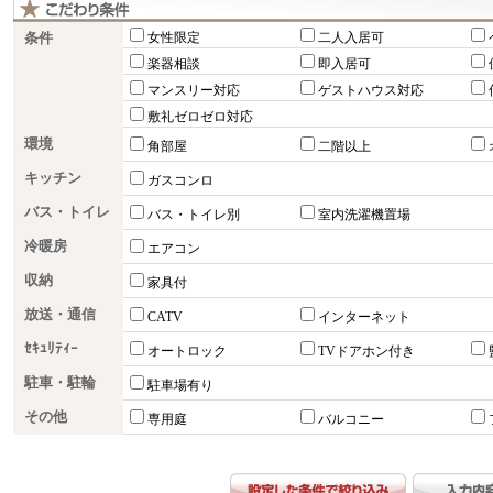
条件
女性限定
二人入居可
楽器相談
即入居可
マンスリー対応
ゲストハウス対応
敷礼ゼロゼロ対応
環境
角部屋
二階以上
キッチン
ガスコンロ
バス・トイレ
バス・トイレ別
室内洗濯機置場
冷暖房
エアコン
収納
家具付
放送・通信
CATV
インターネット
ｾｷｭﾘﾃｨｰ
オートロック
TVドアホン付き
駐車・駐輪
駐車場有り
その他
専用庭
バルコニー