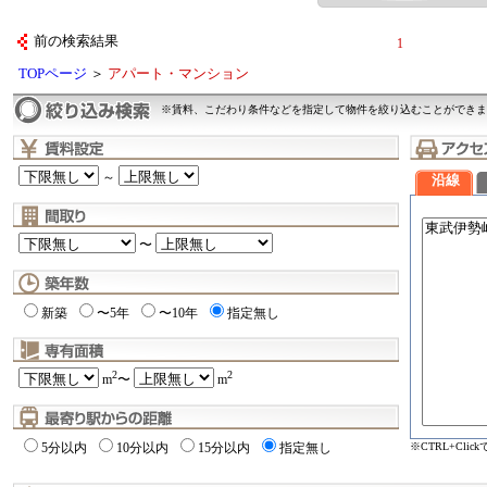
前の検索結果
1
TOPページ
＞
アパート・マンション
※賃料、こだわり条件などを指定して物件を絞り込むことができま
～
沿線
〜
新築
〜5年
〜10年
指定無し
2
2
m
〜
m
※CTRL+Cli
5分以内
10分以内
15分以内
指定無し