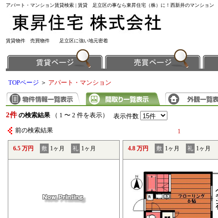
アパート・マンション賃貸検索 | 賃貸 足立区の事なら東昇住宅（株）に！西新井のマンション
賃貸物件 売買物件 足立区に強い地元密着
TOPページ
＞
アパート・マンション
2件
の検索結果
（ 1 〜 2 件を表示）
表示件数
前の検索結果
1
6.5 万円
敷
1ヶ月
礼
1ヶ月
4.8 万円
敷
1ヶ月
礼
1ヶ月