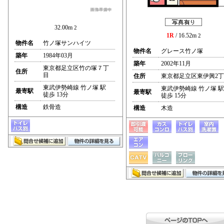
32.00m
2
1R
/ 16.52m
2
物件名
竹ノ塚サンハイツ
物件名
グレース竹ノ塚
築年
1984年03月
築年
2002年11月
東京都足立区竹の塚７丁
住所
目
住所
東京都足立区東伊興2
東武伊勢崎線 竹ノ塚 駅
東武伊勢崎線 竹ノ塚 駅
最寄駅
最寄駅
徒歩 13分
徒歩 15分
構造
鉄骨造
構造
木造