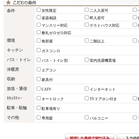
条件
女性限定
二人入居可
楽器相談
即入居可
マンスリー対応
ゲストハウス対応
敷礼ゼロゼロ対応
環境
角部屋
二階以上
キッチン
ガスコンロ
バス・トイレ
バス・トイレ別
室内洗濯機置場
冷暖房
エアコン
収納
家具付
放送・通信
CATV
インターネット
ｾｷｭﾘﾃｨｰ
オートロック
TVドアホン付き
駐車・駐輪
駐車場有り
その他
専用庭
バルコニー