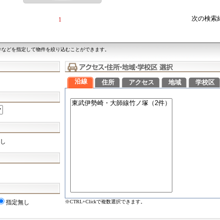
次の検索
1
件などを指定して物件を絞り込むことができます。
沿線
住所
アクセス
地域
学校区
し
※CTRL+Clickで複数選択できます。
指定無し