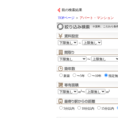
前の検索結果
TOPページ
＞
アパート・マンション
※賃料、こだわり条
～
〜
新築
〜5年
〜10年
指定無
2
2
m
〜
m
5分以内
10分以内
15分以内