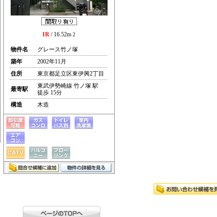
1R
/ 16.52m
2
物件名
グレース竹ノ塚
築年
2002年11月
住所
東京都足立区東伊興2丁目
東武伊勢崎線 竹ノ塚 駅
最寄駅
徒歩 15分
構造
木造