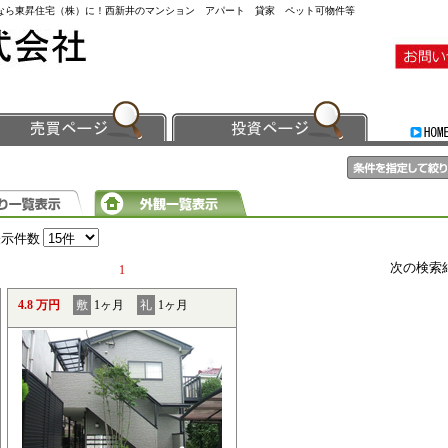
事なら東昇住宅（株）に！西新井のマンション アパート 貸家 ペット可物件等
表示件数
次の検索
1
4.8 万円
敷
1ヶ月
礼
1ヶ月