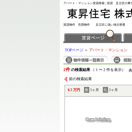
アパート・マンション賃貸検索 | 賃貸 足立区の
賃貸物件 売買物件 足立区に強い地元密着
TOPページ
＞
アパート・マンション
2件
の検索結果
（ 1 〜 2 件を表示）
前の検索結果
6.5 万円
敷
1ヶ月
礼
1ヶ月