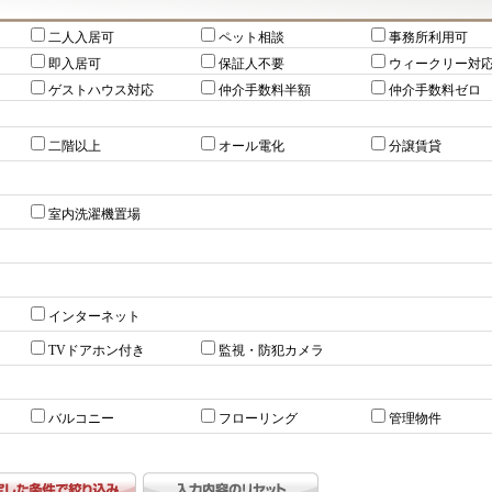
二人入居可
ペット相談
事務所利用可
即入居可
保証人不要
ウィークリー対
ゲストハウス対応
仲介手数料半額
仲介手数料ゼロ
二階以上
オール電化
分譲賃貸
室内洗濯機置場
インターネット
TVドアホン付き
監視・防犯カメラ
バルコニー
フローリング
管理物件