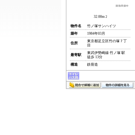
32.00m
2
物件名
竹ノ塚サンハイツ
築年
1984年03月
東京都足立区竹の塚７丁
住所
目
東武伊勢崎線 竹ノ塚 駅
最寄駅
徒歩 13分
構造
鉄骨造