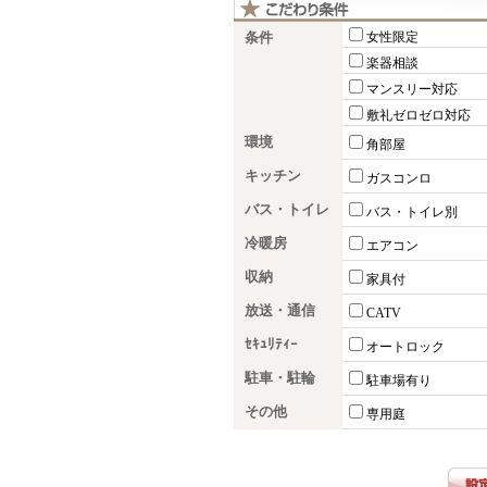
条件
女性限定
楽器相談
マンスリー対応
敷礼ゼロゼロ対応
環境
角部屋
キッチン
ガスコンロ
バス・トイレ
バス・トイレ別
冷暖房
エアコン
収納
家具付
放送・通信
CATV
ｾｷｭﾘﾃｨｰ
オートロック
駐車・駐輪
駐車場有り
その他
専用庭