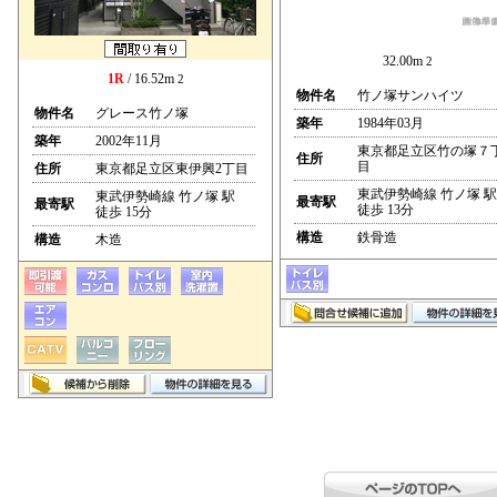
32.00m
2
1R
/ 16.52m
2
物件名
竹ノ塚サンハイツ
物件名
グレース竹ノ塚
築年
1984年03月
築年
2002年11月
東京都足立区竹の塚７
住所
目
住所
東京都足立区東伊興2丁目
東武伊勢崎線 竹ノ塚 駅
東武伊勢崎線 竹ノ塚 駅
最寄駅
最寄駅
徒歩 13分
徒歩 15分
構造
鉄骨造
構造
木造