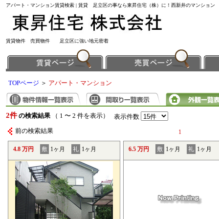
アパート・マンション賃貸検索 | 賃貸 足立区の事なら東昇住宅（株）に！西新井のマンション
賃貸物件 売買物件 足立区に強い地元密着
TOPページ
＞
アパート・マンション
2件
の検索結果
（ 1 〜 2 件を表示）
表示件数
前の検索結果
1
4.8 万円
敷
1ヶ月
礼
1ヶ月
6.5 万円
敷
1ヶ月
礼
1ヶ月