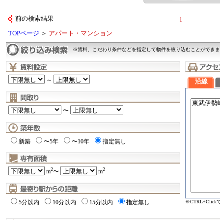
前の検索結果
1
TOPページ
＞
アパート・マンション
※賃料、こだわり条件などを指定して物件を絞り込むことができま
～
沿線
〜
新築
〜5年
〜10年
指定無し
2
2
m
〜
m
※CTRL+Cli
5分以内
10分以内
15分以内
指定無し