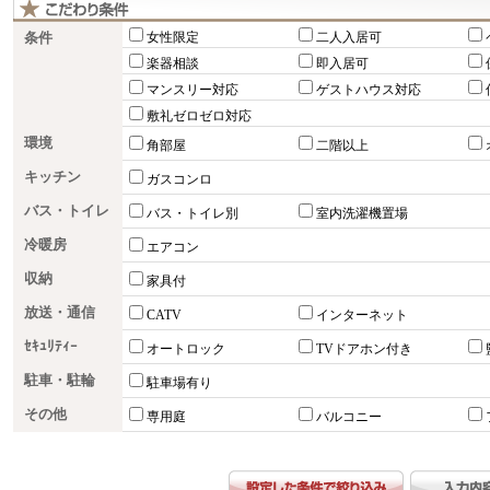
条件
女性限定
二人入居可
楽器相談
即入居可
マンスリー対応
ゲストハウス対応
敷礼ゼロゼロ対応
環境
角部屋
二階以上
キッチン
ガスコンロ
バス・トイレ
バス・トイレ別
室内洗濯機置場
冷暖房
エアコン
収納
家具付
放送・通信
CATV
インターネット
ｾｷｭﾘﾃｨｰ
オートロック
TVドアホン付き
駐車・駐輪
駐車場有り
その他
専用庭
バルコニー