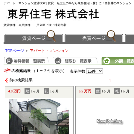
アパート・マンション賃貸検索 | 賃貸 足立区の事なら東昇住宅（株）に！西新井のマンション
賃貸物件 売買物件 足立区に強い地元密着
TOPページ
＞
アパート・マンション
2件
の検索結果
（ 1 〜 2 件を表示）
表示件数
前の検索結果
1
4.8 万円
敷
1ヶ月
礼
1ヶ月
6.5 万円
敷
1ヶ月
礼
1ヶ月