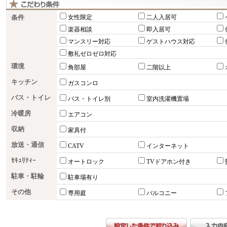
条件
女性限定
二人入居可
楽器相談
即入居可
マンスリー対応
ゲストハウス対応
敷礼ゼロゼロ対応
環境
角部屋
二階以上
キッチン
ガスコンロ
バス・トイレ
バス・トイレ別
室内洗濯機置場
冷暖房
エアコン
収納
家具付
放送・通信
CATV
インターネット
ｾｷｭﾘﾃｨｰ
オートロック
TVドアホン付き
駐車・駐輪
駐車場有り
その他
専用庭
バルコニー