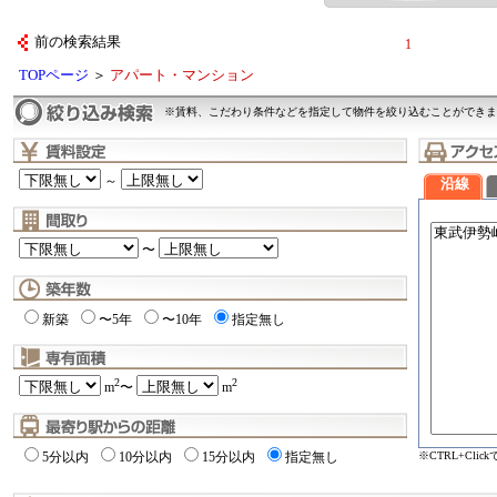
前の検索結果
1
TOPページ
＞
アパート・マンション
※賃料、こだわり条件などを指定して物件を絞り込むことができま
～
沿線
〜
新築
〜5年
〜10年
指定無し
2
2
m
〜
m
※CTRL+Cli
5分以内
10分以内
15分以内
指定無し