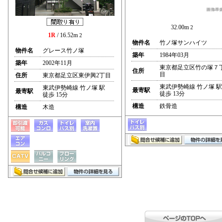
32.00m
2
1R
/ 16.52m
2
物件名
竹ノ塚サンハイツ
物件名
グレース竹ノ塚
築年
1984年03月
築年
2002年11月
東京都足立区竹の塚７
住所
目
住所
東京都足立区東伊興2丁目
東武伊勢崎線 竹ノ塚 駅
東武伊勢崎線 竹ノ塚 駅
最寄駅
最寄駅
徒歩 13分
徒歩 15分
構造
鉄骨造
構造
木造