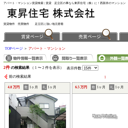
アパート・マンション賃貸検索 | 賃貸 足立区の事なら東昇住宅（株）に！西新井のマンション
賃貸物件 売買物件 足立区に強い地元密着
TOPページ
＞
アパート・マンション
2件
の検索結果
（ 1 〜 2 件を表示）
表示件数
前の検索結果
1
4.8 万円
敷
1ヶ月
礼
1ヶ月
6.5 万円
敷
1ヶ月
礼
1ヶ月