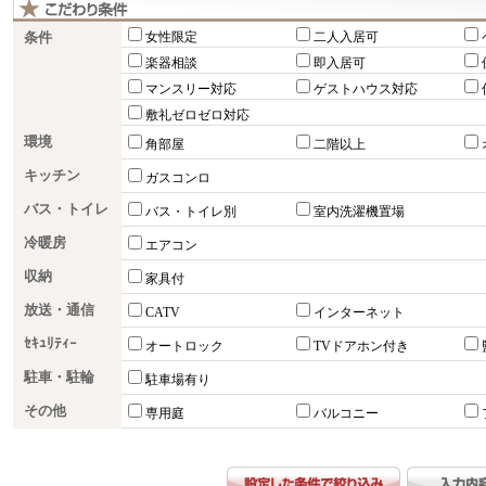
条件
女性限定
二人入居可
楽器相談
即入居可
マンスリー対応
ゲストハウス対応
敷礼ゼロゼロ対応
環境
角部屋
二階以上
キッチン
ガスコンロ
バス・トイレ
バス・トイレ別
室内洗濯機置場
冷暖房
エアコン
収納
家具付
放送・通信
CATV
インターネット
ｾｷｭﾘﾃｨｰ
オートロック
TVドアホン付き
駐車・駐輪
駐車場有り
その他
専用庭
バルコニー