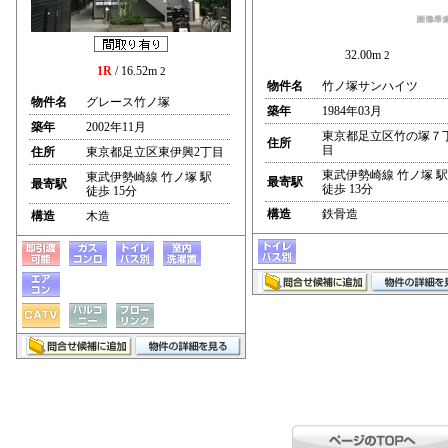
32.00m
2
1R
/ 16.52m
2
物件名
竹ノ塚サンハイツ
物件名
グレース竹ノ塚
築年
1984年03月
築年
2002年11月
東京都足立区竹の塚７
住所
目
住所
東京都足立区東伊興2丁目
東武伊勢崎線 竹ノ塚 駅
東武伊勢崎線 竹ノ塚 駅
最寄駅
最寄駅
徒歩 13分
徒歩 15分
構造
鉄骨造
構造
木造