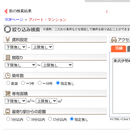
前の検索結果
1
TOPページ
＞
アパート・マンション
※賃料、こだわり条件などを指定して物件を絞り込むことができま
～
沿線
〜
新築
〜5年
〜10年
指定無し
2
2
m
〜
m
※CTRL+Cli
5分以内
10分以内
15分以内
指定無し