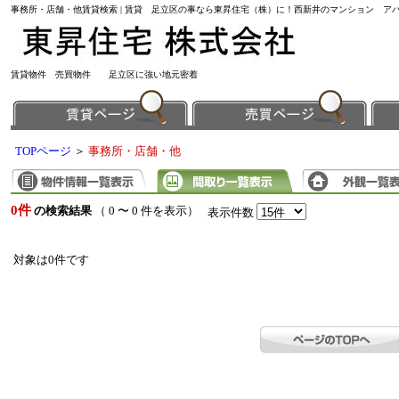
事務所・店舗・他賃貸検索 | 賃貸 足立区の事なら東昇住宅（株）に！西新井のマンション ア
賃貸物件 売買物件 足立区に強い地元密着
TOPページ
＞
事務所・店舗・他
0件
の検索結果
（ 0 〜 0 件を表示）
表示件数
対象は0件です