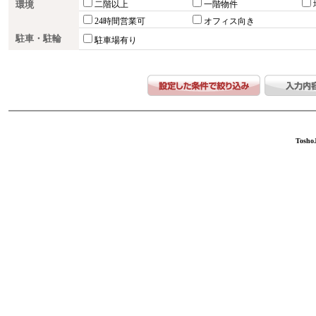
環境
二階以上
一階物件
24時間営業可
オフィス向き
駐車・駐輪
駐車場有り
ToshoJ