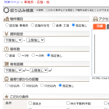
TOPページ
＞
事務所・店舗・他
※賃料、こだわり条件などを指定して物件を絞り込むことができま
貸店舗･事務所
店舗付住宅
倉庫･工場
指定無し
沿線
～
新築
〜5年
〜10年
指定無し
2
2
m
〜
m
※CTRL+Cli
5分以内
10分以内
15分以内
指定無し
条件
居抜き
仲介手数料半額