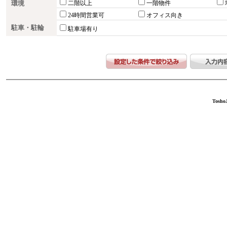
環境
二階以上
一階物件
24時間営業可
オフィス向き
駐車・駐輪
駐車場有り
ToshoJ