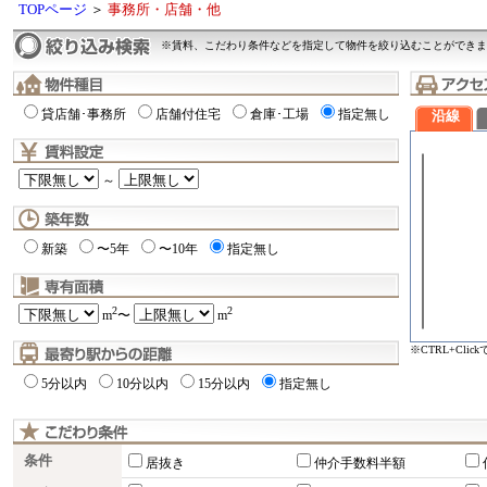
TOPページ
＞
事務所・店舗・他
※賃料、こだわり条件などを指定して物件を絞り込むことができま
貸店舗･事務所
店舗付住宅
倉庫･工場
指定無し
沿線
～
新築
〜5年
〜10年
指定無し
2
2
m
〜
m
※CTRL+Cli
5分以内
10分以内
15分以内
指定無し
条件
居抜き
仲介手数料半額