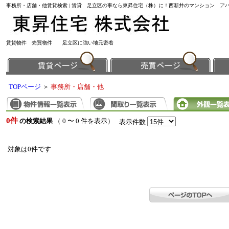
事務所・店舗・他賃貸検索 | 賃貸 足立区の事なら東昇住宅（株）に！西新井のマンション ア
賃貸物件 売買物件 足立区に強い地元密着
TOPページ
＞
事務所・店舗・他
0件
の検索結果
（ 0 〜 0 件を表示）
表示件数
対象は0件です