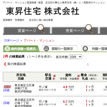
アパート・マンション賃貸検索 | 賃貸 足立区の事なら東昇住宅（株）に！西新井のマンション
賃貸物件 売買物件 足立区に強い地元密着
TOPページ
＞
アパート・マンション
2件
の検索結果
（ 1 〜 2 件を表示）
表示件数
前の検索結果
1
所在地
駅名
敷金
賃料
間
（保証金）
沿線
交通
礼金
管理費・共益費
（敷引）
専
東京都足立区東
1
4.8
ヶ月
竹ノ塚
万円
伊興2丁目
1
詳細
徒歩 15分/バス-分
ヶ月
16.
-円、-円
東武伊勢崎線
東京都足立区竹
1
6.5
ヶ月
竹ノ塚
万円
詳細
の塚７丁目
1
徒歩 13分/バス-分
ヶ月
32.
-円、-円
東武伊勢崎線