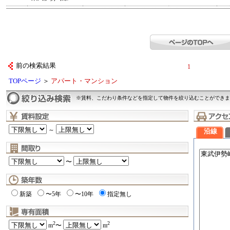
前の検索結果
1
TOPページ
＞
アパート・マンション
※賃料、こだわり条件などを指定して物件を絞り込むことができま
～
沿線
〜
新築
〜5年
〜10年
指定無し
2
2
m
〜
m