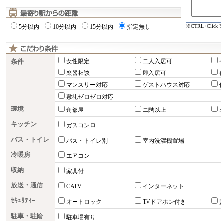
※CTRL+Cli
5分以内
10分以内
15分以内
指定無し
条件
女性限定
二人入居可
楽器相談
即入居可
マンスリー対応
ゲストハウス対応
敷礼ゼロゼロ対応
環境
角部屋
二階以上
キッチン
ガスコンロ
バス・トイレ
バス・トイレ別
室内洗濯機置場
冷暖房
エアコン
収納
家具付
放送・通信
CATV
インターネット
ｾｷｭﾘﾃｨｰ
オートロック
TVドアホン付き
駐車・駐輪
駐車場有り