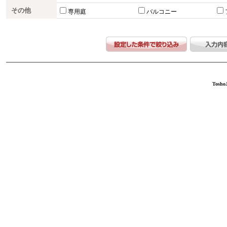
その他
専用庭
バルコニー
ToshoJ