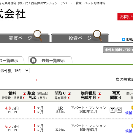
事なら東昇住宅（株）に！西新井のマンション アパート 貸家 ペット可物件等
表示件数
次の検索
1
敷金
物件種別
写真
賃料
間取り
（保証金）
問い
礼金
完成年月
間取り
管理費・共益費
（敷引）
専有面積
1
4.8
ヶ月
1R
アパート・マンション
万円
1
2002年11月
ヶ月
16.52m
-円、-円
2
候補
1
6.5
ヶ月
アパート・マンション
万円
1
1984年03月
ヶ月
32.00m
-円、-円
2
候補