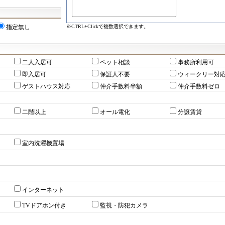
※CTRL+Clickで複数選択できます。
指定無し
二人入居可
ペット相談
事務所利用可
即入居可
保証人不要
ウィークリー対
ゲストハウス対応
仲介手数料半額
仲介手数料ゼロ
二階以上
オール電化
分譲賃貸
室内洗濯機置場
インターネット
TVドアホン付き
監視・防犯カメラ