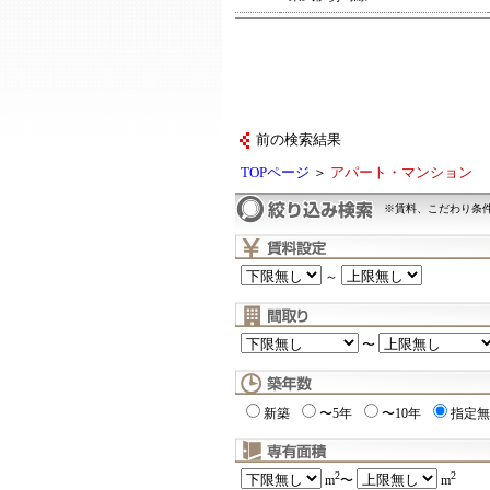
前の検索結果
TOPページ
＞
アパート・マンション
※賃料、こだわり条
～
〜
新築
〜5年
〜10年
指定無
2
2
m
〜
m