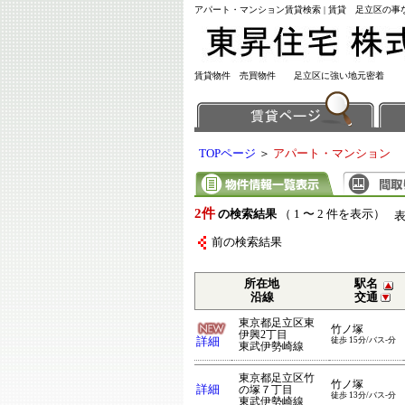
アパート・マンション賃貸検索 | 賃貸 足立区の
賃貸物件 売買物件 足立区に強い地元密着
TOPページ
＞
アパート・マンション
2件
の検索結果
（ 1 〜 2 件を表示）
前の検索結果
所在地
駅名
沿線
交通
東京都足立区東
竹ノ塚
伊興2丁目
詳細
徒歩 15分/バス-分
東武伊勢崎線
東京都足立区竹
竹ノ塚
詳細
の塚７丁目
徒歩 13分/バス-分
東武伊勢崎線