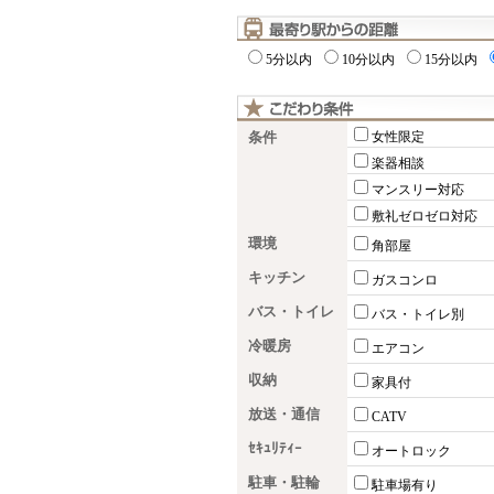
5分以内
10分以内
15分以内
条件
女性限定
楽器相談
マンスリー対応
敷礼ゼロゼロ対応
環境
角部屋
キッチン
ガスコンロ
バス・トイレ
バス・トイレ別
冷暖房
エアコン
収納
家具付
放送・通信
CATV
ｾｷｭﾘﾃｨｰ
オートロック
駐車・駐輪
駐車場有り