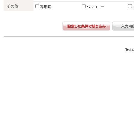
その他
専用庭
バルコニー
ToshoJ