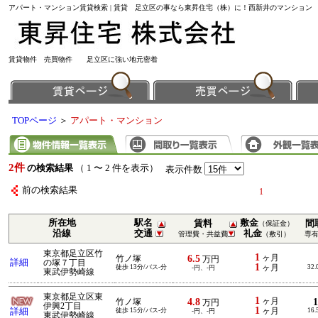
アパート・マンション賃貸検索 | 賃貸 足立区の事なら東昇住宅（株）に！西新井のマンション
賃貸物件 売買物件 足立区に強い地元密着
TOPページ
＞
アパート・マンション
2件
の検索結果
（ 1 〜 2 件を表示）
表示件数
前の検索結果
1
所在地
駅名
敷金
賃料
間
（保証金）
沿線
交通
礼金
管理費・共益費
（敷引）
専
東京都足立区竹
1
6.5
ヶ月
竹ノ塚
万円
詳細
の塚７丁目
1
徒歩 13分/バス-分
ヶ月
32.
-円、-円
東武伊勢崎線
東京都足立区東
1
4.8
ヶ月
竹ノ塚
万円
伊興2丁目
1
詳細
徒歩 15分/バス-分
ヶ月
16.
-円、-円
東武伊勢崎線