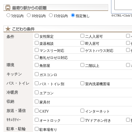
※CTRL+Cli
5分以内
10分以内
15分以内
指定無し
条件
女性限定
二人入居可
楽器相談
即入居可
マンスリー対応
ゲストハウス対応
敷礼ゼロゼロ対応
環境
角部屋
二階以上
キッチン
ガスコンロ
バス・トイレ
バス・トイレ別
室内洗濯機置場
冷暖房
エアコン
収納
家具付
放送・通信
CATV
インターネット
ｾｷｭﾘﾃｨｰ
オートロック
TVドアホン付き
駐車・駐輪
駐車場有り