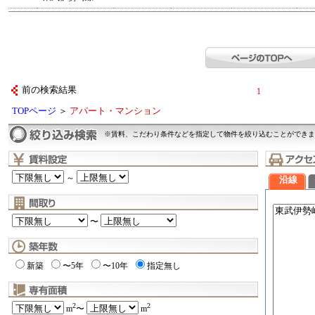
前の検索結果
1
TOPページ
＞
アパート・マンション
※賃料、こだわり条件などを指定して物件を絞り込むことができま
～
沿線
〜
新築
〜5年
〜10年
指定無し
2
2
m
〜
m