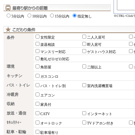
※CTRL+Cli
5分以内
10分以内
15分以内
指定無し
条件
女性限定
二人入居可
楽器相談
即入居可
マンスリー対応
ゲストハウス対応
敷礼ゼロゼロ対応
環境
角部屋
二階以上
キッチン
ガスコンロ
バス・トイレ
バス・トイレ別
室内洗濯機置場
冷暖房
エアコン
収納
家具付
放送・通信
CATV
インターネット
ｾｷｭﾘﾃｨｰ
オートロック
TVドアホン付き
駐車・駐輪
駐車場有り