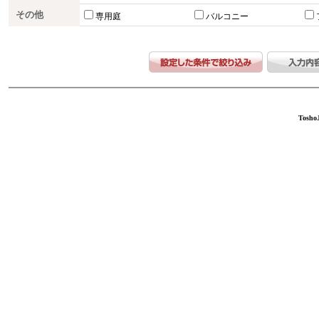
その他
専用庭
バルコニー
ToshoJ