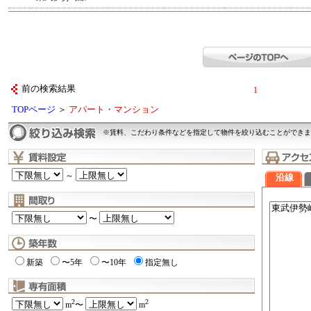
前の検索結果
1
TOPページ
＞
アパート・マンション
※賃料、こだわり条件などを指定して物件を絞り込むことができま
～
沿線
〜
新築
〜5年
〜10年
指定無し
2
2
m
〜
m