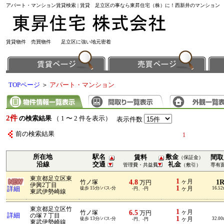
アパート・マンション賃貸検索 | 賃貸 足立区の事なら東昇住宅（株）に！西新井のマンション
賃貸物件 売買物件 足立区に強い地元密着
TOPページ
＞
アパート・マンション
2件
の検索結果
（ 1 〜 2 件を表示）
表示件数
前の検索結果
1
所在地
駅名
敷金
賃料
間取
（保証金）
沿線
交通
礼金
管理費・共益費
（敷引）
専有
東京都足立区東
1
4.8
ヶ月
1
竹ノ塚
万円
伊興2丁目
1
詳細
徒歩 15分/バス-分
ヶ月
16.5
-円、-円
東武伊勢崎線
東京都足立区竹
1
6.5
ヶ月
竹ノ塚
万円
詳細
の塚７丁目
1
徒歩 13分/バス-分
ヶ月
32.0
-円、-円
東武伊勢崎線