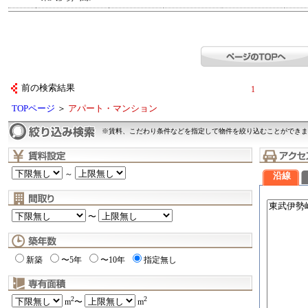
前の検索結果
1
TOPページ
＞
アパート・マンション
※賃料、こだわり条件などを指定して物件を絞り込むことができま
～
沿線
〜
新築
〜5年
〜10年
指定無し
2
2
m
〜
m