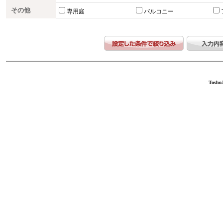
その他
専用庭
バルコニー
ToshoJ