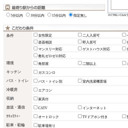
※CTRL+Cli
5分以内
10分以内
15分以内
指定無し
条件
女性限定
二人入居可
楽器相談
即入居可
マンスリー対応
ゲストハウス対応
敷礼ゼロゼロ対応
環境
角部屋
二階以上
キッチン
ガスコンロ
バス・トイレ
バス・トイレ別
室内洗濯機置場
冷暖房
エアコン
収納
家具付
放送・通信
CATV
インターネット
ｾｷｭﾘﾃｨｰ
オートロック
TVドアホン付き
駐車・駐輪
駐車場有り