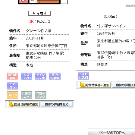
32.00m
2
1R
/ 16.52m
2
物件名
竹ノ塚サンハイツ
物件名
グレース竹ノ塚
築年
1984年03月
築年
2002年11月
東京都足立区竹の塚７
住所
目
住所
東京都足立区東伊興2丁目
東武伊勢崎線 竹ノ塚 駅
東武伊勢崎線 竹ノ塚 駅
最寄駅
最寄駅
徒歩 13分
徒歩 15分
構造
鉄骨造
構造
木造