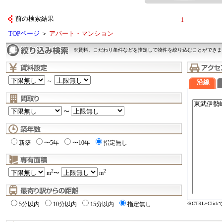
前の検索結果
1
TOPページ
＞
アパート・マンション
※賃料、こだわり条件などを指定して物件を絞り込むことができま
～
沿線
〜
新築
〜5年
〜10年
指定無し
2
2
m
〜
m
※CTRL+Cli
5分以内
10分以内
15分以内
指定無し