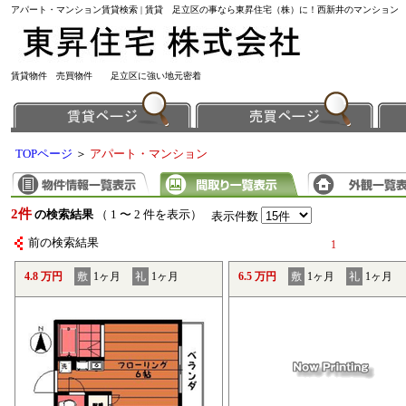
アパート・マンション賃貸検索 | 賃貸 足立区の事なら東昇住宅（株）に！西新井のマンション
賃貸物件 売買物件 足立区に強い地元密着
TOPページ
＞
アパート・マンション
2件
の検索結果
（ 1 〜 2 件を表示）
表示件数
前の検索結果
1
4.8 万円
敷
1ヶ月
礼
1ヶ月
6.5 万円
敷
1ヶ月
礼
1ヶ月