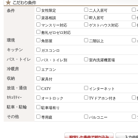
条件
女性限定
二人入居可
楽器相談
即入居可
マンスリー対応
ゲストハウス対応
敷礼ゼロゼロ対応
環境
角部屋
二階以上
キッチン
ガスコンロ
バス・トイレ
バス・トイレ別
室内洗濯機置場
冷暖房
エアコン
収納
家具付
放送・通信
CATV
インターネット
ｾｷｭﾘﾃｨｰ
オートロック
TVドアホン付き
駐車・駐輪
駐車場有り
その他
専用庭
バルコニー