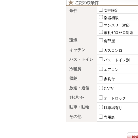
条件
女性限定
楽器相談
マンスリー対応
敷礼ゼロゼロ対応
環境
角部屋
キッチン
ガスコンロ
バス・トイレ
バス・トイレ別
冷暖房
エアコン
収納
家具付
放送・通信
CATV
ｾｷｭﾘﾃｨｰ
オートロック
駐車・駐輪
駐車場有り
その他
専用庭