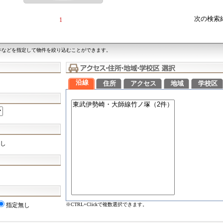
次の検索
1
件などを指定して物件を絞り込むことができます。
沿線
住所
アクセス
地域
学校区
し
※CTRL+Clickで複数選択できます。
指定無し