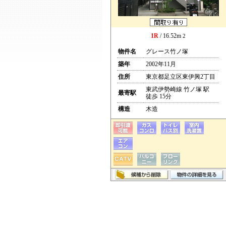
1R
/ 16.52m
2
物件名
グレース竹ノ塚
築年
2002年11月
住所
東京都足立区東伊興2丁目
東武伊勢崎線 竹ノ塚 駅
最寄駅
徒歩 15分
構造
木造