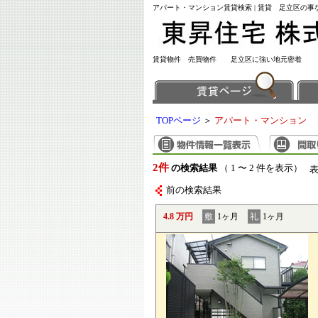
アパート・マンション賃貸検索 | 賃貸 足立区の
賃貸物件 売買物件 足立区に強い地元密着
TOPページ
＞
アパート・マンション
2件
の検索結果
（ 1 〜 2 件を表示）
前の検索結果
4.8 万円
敷
1ヶ月
礼
1ヶ月