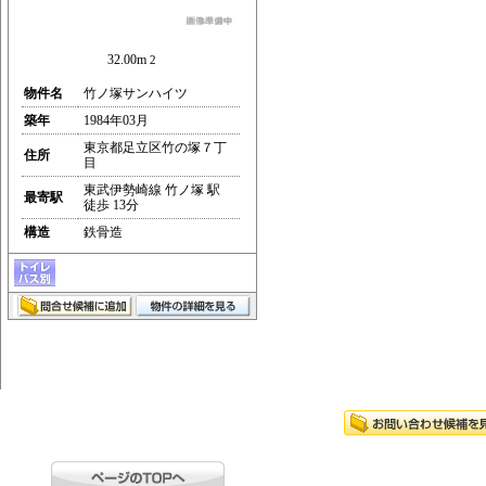
32.00m
2
物件名
竹ノ塚サンハイツ
築年
1984年03月
東京都足立区竹の塚７丁
住所
目
東武伊勢崎線 竹ノ塚 駅
最寄駅
徒歩 13分
構造
鉄骨造