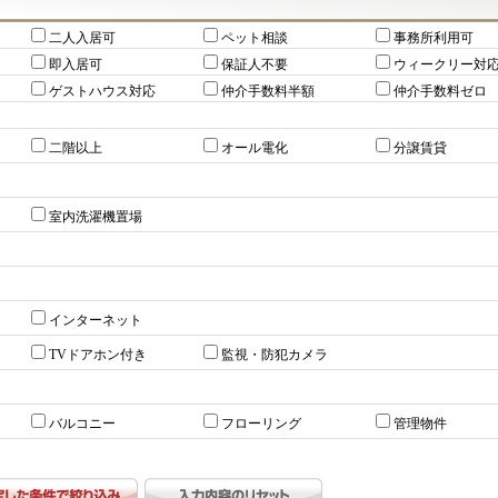
二人入居可
ペット相談
事務所利用可
即入居可
保証人不要
ウィークリー対
ゲストハウス対応
仲介手数料半額
仲介手数料ゼロ
二階以上
オール電化
分譲賃貸
室内洗濯機置場
インターネット
TVドアホン付き
監視・防犯カメラ
バルコニー
フローリング
管理物件