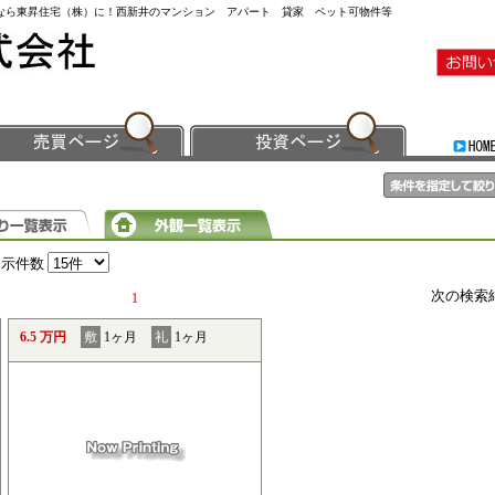
事なら東昇住宅（株）に！西新井のマンション アパート 貸家 ペット可物件等
表示件数
次の検索
1
6.5 万円
敷
1ヶ月
礼
1ヶ月