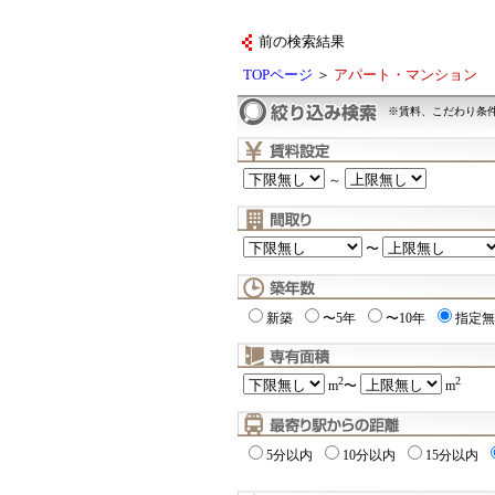
前の検索結果
TOPページ
＞
アパート・マンション
※賃料、こだわり条
～
〜
新築
〜5年
〜10年
指定無
2
2
m
〜
m
5分以内
10分以内
15分以内